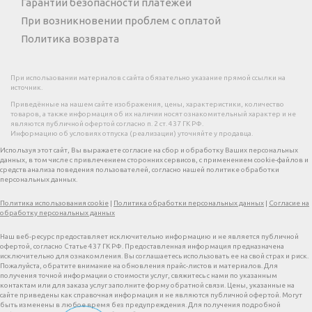
Гарантии безопасности платежей
При возникновении проблем с оплатой
Политика возврата
При использовании материалов с сайта обязательно указание прямой ссылки на
источник.
Приведённые на нашем сайте изображения, цены, характеристики, количество
товаров, а также информация об их наличии носят ознакомительный характер и не
являются публичной офертой согласно п. 2 ст. 437 ГК РФ.
Информацию об условиях отпуска (реализации) уточняйте у продавца.
Используя этот сайт, Вы выражаете согласие на сбор и обработку Ваших персональных
данных, в том числе с привлечением сторонних сервисов, с применением cookie-файлов и
средств анализа поведения пользователей, согласно нашей политике обработки
персональных данных.
Политика использования cookie
|
Политика обработки персональных данных
|
Согласие на
обработку персональных данных
Наш веб-ресурс предоставляет исключительно информацию и не является публичной
офертой, согласно Статье 437 ГК РФ. Предоставленная информация предназначена
исключительно для ознакомления. Вы соглашаетесь использовать ее на свой страх и риск.
Пожалуйста, обратите внимание на обновления прайс-листов и материалов. Для
получения точной информации о стоимости услуг, свяжитесь с нами по указанным
контактам или для заказа услуг заполните форму обратной связи. Цены, указанные на
сайте приведены как справочная информация и не являются публичной офертой. Могут
быть изменены в любое время без предупреждения. Для получения подробной