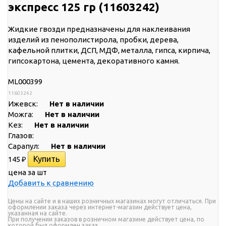
экспресс 125 гр (11603242)
Жидкие гвозди предназначены для наклеивания
изделий из пенополистирола, пробки, дерева,
кафельной плитки, ДСП, МДФ, металла, гипса, кирпича,
гипсокартона, цемента, декоративного камня.
ML000399
11603242
Ижевск:
Нет в наличии
Можга:
Нет в наличии
Кез:
Нет в наличии
Глазов:
Сарапул:
Нет в наличии
145
₽
цена за шт
Добавить к сравнению
Цены на сайте и в наших розничных магазинах могут отличаться. При
оформлении заказа через интернет-магазин действует цена,
указанная на сайте.
При получении заказов в розничном магазине действует цена, по
которой был оформлен заказ