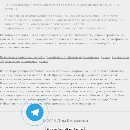
При использовании материалов с сайта обязательно указание прямой ссылки на
источник.
Приведённые на нашем сайте изображения, цены, характеристики, количество
товаров, а также информация об их наличии носят ознакомительный характер и не
являются публичной офертой согласно п. 2 ст. 437 ГК РФ.
Информацию об условиях отпуска (реализации) уточняйте у продавца.
Используя этот сайт, Вы выражаете согласие на сбор и обработку Ваших персональных
данных, в том числе с привлечением сторонних сервисов, с применением cookie-файлов и
средств анализа поведения пользователей, согласно нашей политике обработки
персональных данных.
Политика использования cookie
|
Политика обработки персональных данных
|
Согласие на
обработку персональных данных
Наш веб-ресурс предоставляет исключительно информацию и не является публичной
офертой, согласно Статье 437 ГК РФ. Предоставленная информация предназначена
исключительно для ознакомления. Вы соглашаетесь использовать ее на свой страх и риск.
Пожалуйста, обратите внимание на обновления прайс-листов и материалов. Для
получения точной информации о стоимости услуг, свяжитесь с нами по указанным
контактам или для заказа услуг заполните форму обратной связи. Цены, указанные на
сайте приведены как справочная информация и не являются публичной офертой. Могут
быть изменены в любое время без предупреждения. Для получения подробной
информации о стоимости услуг обращайтесь к нашим менеджерам.
© 2026
Дом Керамики