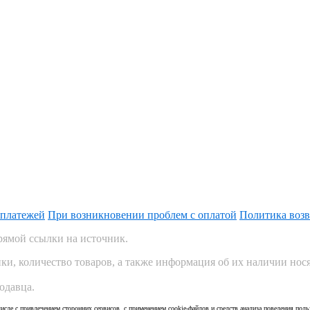
 платежей
При возникновении проблем с оплатой
Политика возв
рямой ссылки на источник.
ки, количество товаров, а также информация об их наличии нос
одавца.
исле с привлечением сторонних сервисов, с применением cookie-файлов и средств анализа поведения пол