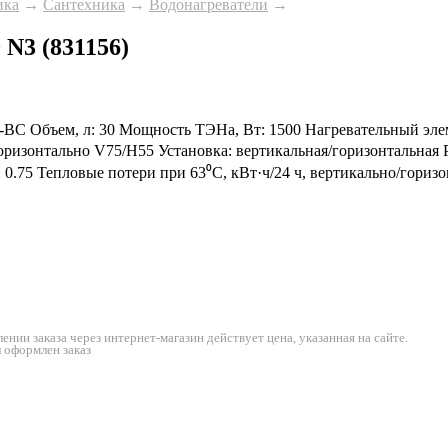
ика
→
Сантехника
→
Водонагреватели
→
0 N3 (831156)
25-2-BC Объем, л: 30 Мощность ТЭНа, Вт: 1500 Нагревательный э
о/горизонтально V75/H55 Установка: вертикальная/горизонтальна
: 0.75 Тепловые потери при 63⁰C, кВт·ч/24 ч, вертикально/горизо
нии заказа через интернет-магазин действует цена, указанная на сайте.
л оформлен заказ