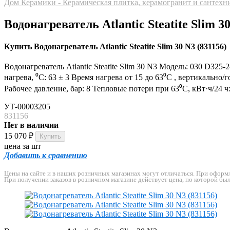
Дом Керамики - Керамическая плитка, керамогранит и сантехн
Водонагреватель Atlantic Steatite Slim 3
Купить Водонагреватель Atlantic Steatite Slim 30 N3 (831156)
Водонагреватель Atlantic Steatite Slim 30 N3 Модель: 030 D3
нагрева, ⁰C: 63 ± 3 Время нагрева от 15 до 63⁰C , вертикальн
Рабочее давление, бар: 8 Тепловые потери при 63⁰C, кВт·ч/24 ч
УТ-00003205
831156
Нет в наличии
15 070
₽
цена за шт
Добавить к сравнению
Цены на сайте и в наших розничных магазинах могут отличаться. При оформле
При получении заказов в розничном магазине действует цена, по которой бы