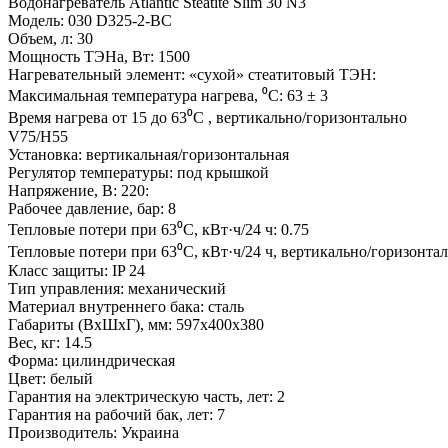
Водонагреватель Atlantic Steatite Slim 30 N3
Модель: 030 D325-2-BC
Объем, л: 30
Мощность ТЭНа, Вт: 1500
Нагревательный элемент: «сухой» стеатитовый ТЭН:
Максимальная температура нагрева, ⁰C: 63 ± 3
Время нагрева от 15 до 63⁰C , вертикально/горизонтально
V75/H55
Установка: вертикальная/горизонтальная
Регулятор температуры: под крышкой
Напряжение, В: 220:
Рабочее давление, бар: 8
Тепловые потери при 63⁰C, кВт·ч/24 ч: 0.75
Тепловые потери при 63⁰C, кВт·ч/24 ч, вертикально/горизонтал
Класс защиты: IP 24
Тип управления: механический
Материал внутреннего бака: сталь
Габариты (ВхШхГ), мм: 597х400х380
Вес, кг: 14.5
Форма: цилиндрическая
Цвет: белый
Гарантия на электрическую часть, лет: 2
Гарантия на рабочий бак, лет: 7
Производитель: Украина