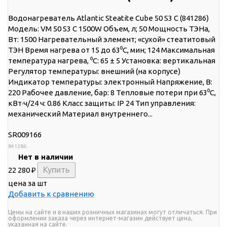
Водонагреватель Atlantic Steatite Cube 50 S3 C (841286)
Модель: VM 50 S3 C 1500W Объем, л; 50 Мощность ТЭНа,
Вт: 1500 Нагревательный элемент; «сухой» стеатитовый
ТЭН Время нагрева от 15 до 63⁰C, мин; 124 Максимальная
температура нагрева, ⁰C: 65 ± 5 Установка: вертикальная
Регулятор температуры: внешний (на корпусе)
Индикатор температуры: электронный Напряжение, В:
220 Рабочее давление, бар: 8 Тепловые потери при 63⁰C,
кВт·ч/24 ч: 0.86 Класс защиты: IP 24 Тип управления:
механический Материал внутреннего...
SR009166
841286
Нет в наличии
22 280
₽
цена за шт
Добавить к сравнению
Цены на сайте и в наших розничных магазинах могут отличаться. При
оформлении заказа через интернет-магазин действует цена,
указанная на сайте.