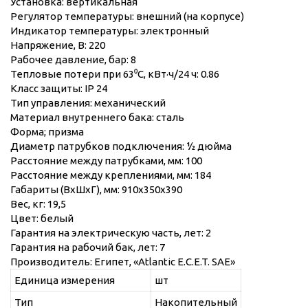
Установка: вертикальная
Регулятор температуры: внешний (на корпусе)
Индикатор температуры: электронный
Напряжение, В: 220
Рабочее давление, бар: 8
Тепловые потери при 63⁰C, кВт·ч/24 ч: 0.86
Класс защиты: IP 24
Тип управления: механический
Материал внутреннего бака: сталь
Форма; призма
Диаметр патрубков подключения: ½ дюйма
Расстояние между патрубками, мм: 100
Расстояние между креплениями, мм: 184
Габариты (ВхШхГ), мм: 910х350х390
Вес, кг: 19,5
Цвет: белый
Гарантия на электрическую часть, лет: 2
Гарантия на рабочий бак, лет: 7
Производитель: Египет, «Atlantic E.C.E.T. SAE»
Единица измерения
шт
Тип
Накопительный