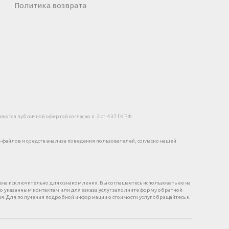
Политика возврата
тся публичной офертой согласно п. 2 ст. 437 ГК РФ.
e-файлов и средств анализа поведения пользователей, согласно нашей
на исключительно для ознакомления. Вы соглашаетесь использовать ее на
 по указанным контактам или для заказа услуг заполните форму обратной
я. Для получения подробной информации о стоимости услуг обращайтесь к