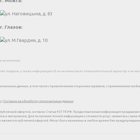
г. Можга:
ул. Наговицына, д. 83
г. Глазов:
ул. М.Гвардии, д. 10
 на источник.
о товаров, а также информация об их наличии носят ознакомительный характер и не являю
рсональных данных, в том числе с привлечением сторонних сервисов, с применением cooki
х
|
Согласие на обработку персональных данных
убличной офертой, согласно Статье 437 ГК РФ. Предоставленная информация предназначе
стов и материалов. Для получения точной информации о стоимости услуг, свяжитесь с нами
 не являются публичной офертой. Могут быть изменены в любое время без предупреждени