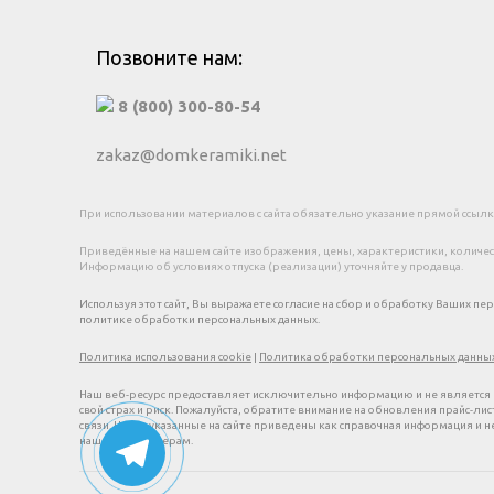
Позвоните нам:
8 (800) 300-80-54
zakaz@domkeramiki.net
При использовании материалов с сайта обязательно указание прямой ссылки
Приведённые на нашем сайте изображения, цены, характеристики, количеств
Информацию об условиях отпуска (реализации) уточняйте у продавца.
Используя этот сайт, Вы выражаете согласие на сбор и обработку Ваших пе
политике обработки персональных данных.
Политика использования cookie
|
Политика обработки персональных данны
Наш веб-ресурс предоставляет исключительно информацию и не является п
свой страх и риск. Пожалуйста, обратите внимание на обновления прайс-ли
связи. Цены, указанные на сайте приведены как справочная информация и
нашим менеджерам.