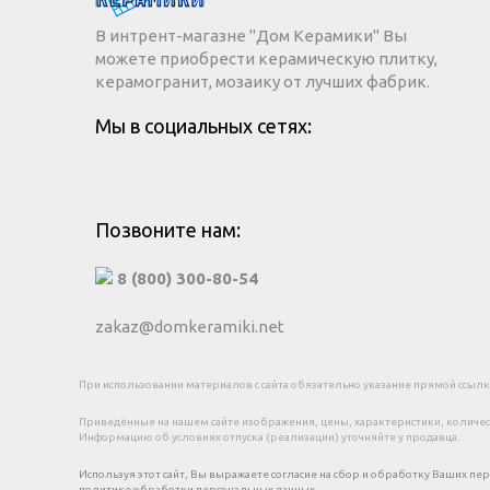
В интрент-магазне "Дом Керамики" Вы
можете приобрести керамическую плитку,
керамогранит, мозаику от лучших фабрик.
Мы в социальных сетях:
Позвоните нам:
8 (800) 300-80-54
zakaz@domkeramiki.net
При использовании материалов с сайта обязательно указание прямой ссылки
Приведённые на нашем сайте изображения, цены, характеристики, количеств
Информацию об условиях отпуска (реализации) уточняйте у продавца.
Используя этот сайт, Вы выражаете согласие на сбор и обработку Ваших пе
политике обработки персональных данных.