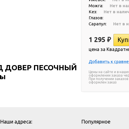
Можга:
Нет в на
Кез:
Нет в нали
Глазов:
Сарапул:
Нет в 
1 295
₽
цена за Квадратн
Добавить к сравн
НД ДОВЕР ПЕСОЧНЫЙ
Цены на сайте и в наши
вы
оформлении заказа чер
При получении заказов
оформлен заказ
Наши адреса:
Популярное