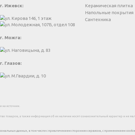
г. Ижевск:
Керамическая плитка
Напольные покрытия
ул. Кирова 146, 1 этаж
Сантехника
ул. Молодежная, 107Б, отдел 108
г. Можга:
ул. Наговицына, д. 83
г. Глазов:
ул. М.Гвардии, д. 10
 на источник.
о товаров, а также информация об их наличии носят ознакомительный характер и не являю
рсональных данных, в том числе с привлечением сторонних сервисов, с применением cooki