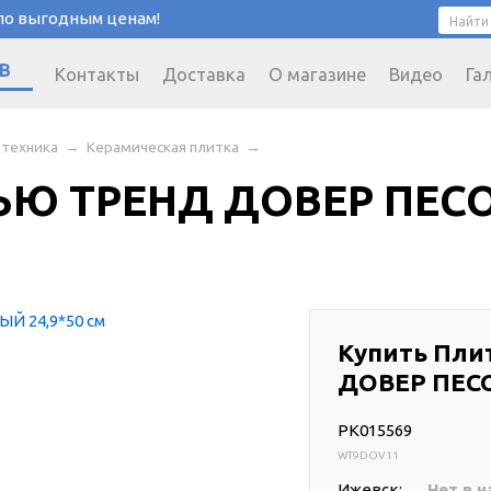
 по выгодным ценам!
В
Контакты
Доставка
О магазине
Видео
Га
нтехника
→
Керамическая плитка
→
НЬЮ ТРЕНД ДОВЕР ПЕСО
Купить Пли
ДОВЕР ПЕСО
PK015569
WT9DOV11
Ижевск:
Нет в н