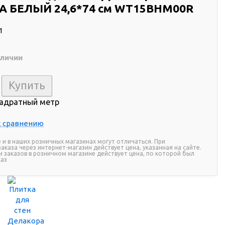
 БЕЛЫЙ 24,6*74 см WT15BHM00R
1
аличии
вадратный метр
к сравнению
 и в наших розничных магазинах могут отличаться. При
каза через интернет-магазин действует цена, указанная на сайте.
и заказов в розничном магазине действует цена, по которой был
каз