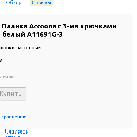
Обзор
Отзывы
0
 Планка Accoona с 3-мя крючками
 белый A11691G-3
ановки: настенный
8
аличии
т
к сравнению
Написать