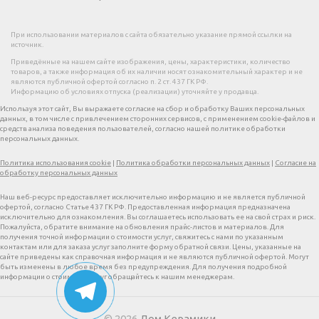
При использовании материалов с сайта обязательно указание прямой ссылки на
источник.
Приведённые на нашем сайте изображения, цены, характеристики, количество
товаров, а также информация об их наличии носят ознакомительный характер и не
являются публичной офертой согласно п. 2 ст. 437 ГК РФ.
Информацию об условиях отпуска (реализации) уточняйте у продавца.
Используя этот сайт, Вы выражаете согласие на сбор и обработку Ваших персональных
данных, в том числе с привлечением сторонних сервисов, с применением cookie-файлов и
средств анализа поведения пользователей, согласно нашей политике обработки
персональных данных.
Политика использования cookie
|
Политика обработки персональных данных
|
Согласие на
обработку персональных данных
Наш веб-ресурс предоставляет исключительно информацию и не является публичной
офертой, согласно Статье 437 ГК РФ. Предоставленная информация предназначена
исключительно для ознакомления. Вы соглашаетесь использовать ее на свой страх и риск.
Пожалуйста, обратите внимание на обновления прайс-листов и материалов. Для
получения точной информации о стоимости услуг, свяжитесь с нами по указанным
контактам или для заказа услуг заполните форму обратной связи. Цены, указанные на
сайте приведены как справочная информация и не являются публичной офертой. Могут
быть изменены в любое время без предупреждения. Для получения подробной
информации о стоимости услуг обращайтесь к нашим менеджерам.
© 2026
Дом Керамики