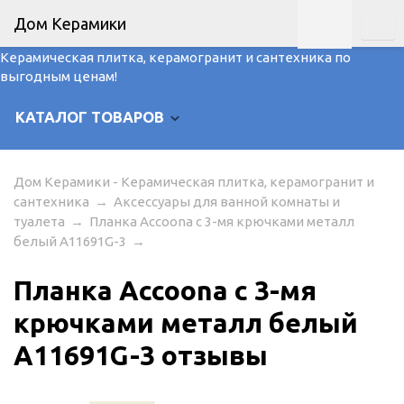
Дом Керамики
Керамическая плитка, керамогранит и сантехника по
выгодным ценам!
КАТАЛОГ ТОВАРОВ
Дом Керамики - Керамическая плитка, керамогранит и
сантехника
→
Аксессуары для ванной комнаты и
туалета
→
Планка Accoona с 3-мя крючками металл
белый A11691G-3
→
Планка Accoona с 3-мя
крючками металл белый
A11691G-3 отзывы