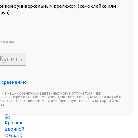
йной с универсальным крепежом ( самоклейка или
руп)
аличии
т
к сравнению
 и в наших розничных магазинах могут отличаться. При
каза через интернет-магазин действует цена, указанная на сайте.
и заказов в розничном магазине действует цена, по которой был
каз