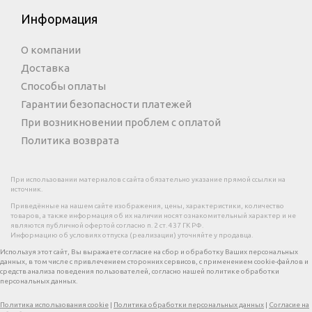
Информация
О компании
Доставка
Способы оплаты
Гарантии безопасности платежей
При возникновении проблем с оплатой
Политика возврата
При использовании материалов с сайта обязательно указание прямой ссылки на
источник.
Приведённые на нашем сайте изображения, цены, характеристики, количество
товаров, а также информация об их наличии носят ознакомительный характер и не
являются публичной офертой согласно п. 2 ст. 437 ГК РФ.
Информацию об условиях отпуска (реализации) уточняйте у продавца.
Используя этот сайт, Вы выражаете согласие на сбор и обработку Ваших персональных
данных, в том числе с привлечением сторонних сервисов, с применением cookie-файлов и
средств анализа поведения пользователей, согласно нашей политике обработки
персональных данных.
Политика использования cookie
|
Политика обработки персональных данных
|
Согласие на