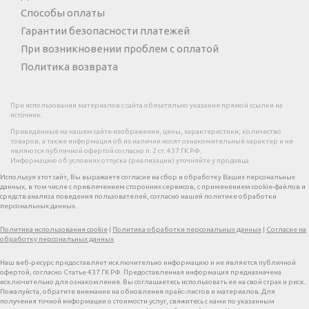
Способы оплаты
Гарантии безопасности платежей
При возникновении проблем с оплатой
Политика возврата
При использовании материалов с сайта обязательно указание прямой ссылки на
источник.
Приведённые на нашем сайте изображения, цены, характеристики, количество
товаров, а также информация об их наличии носят ознакомительный характер и не
являются публичной офертой согласно п. 2 ст. 437 ГК РФ.
Информацию об условиях отпуска (реализации) уточняйте у продавца.
Используя этот сайт, Вы выражаете согласие на сбор и обработку Ваших персональных
данных, в том числе с привлечением сторонних сервисов, с применением cookie-файлов и
средств анализа поведения пользователей, согласно нашей политике обработки
персональных данных.
Политика использования cookie
|
Политика обработки персональных данных
|
Согласие на
обработку персональных данных
Наш веб-ресурс предоставляет исключительно информацию и не является публичной
офертой, согласно Статье 437 ГК РФ. Предоставленная информация предназначена
исключительно для ознакомления. Вы соглашаетесь использовать ее на свой страх и риск.
Пожалуйста, обратите внимание на обновления прайс-листов и материалов. Для
получения точной информации о стоимости услуг, свяжитесь с нами по указанным