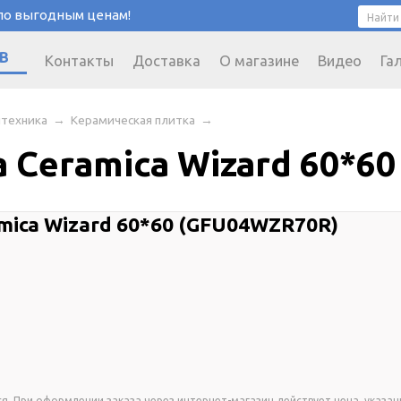
 по выгодным ценам!
В
Контакты
Доставка
О магазине
Видео
Га
нтехника
→
Керамическая плитка
→
 Ceramica Wizard 60*6
mica Wizard 60*60 (GFU04WZR70R)
я. При оформлении заказа через интернет-магазин действует цена, указан