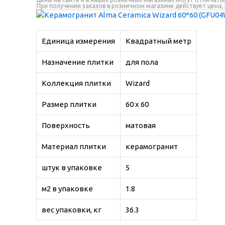
При получении заказов в розничном магазине действует цена
Единица измерения
Квадратный метр
Назначение плитки
для пола
Коллекция плитки
Wizard
Размер плитки
60 х 60
Поверхность
матовая
Материал плитки
керамогранит
штук в упаковке
5
м2 в упаковке
1.8
вес упаковки, кг
36.3