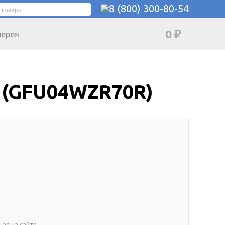
8 (800) 300-80-54
0
₽
лерея
0 (GFU04WZR70R)
ная на сайте.