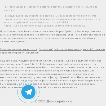
При использовании материалов с сайта обязательно указание прямой ссылки на
источник.
Приведённые на нашем сайте изображения, цены, характеристики, количество
товаров, а также информация об их наличии носят ознакомительный характер и не
являются публичной офертой согласно п. 2 ст. 437 ГК РФ.
Информацию об условиях отпуска (реализации) уточняйте у продавца.
Используя этот сайт, Вы выражаете согласие на сбор и обработку Ваших персональных
данных, в том числе с привлечением сторонних сервисов, с применением cookie-файлов и
средств анализа поведения пользователей, согласно нашей политике обработки
персональных данных.
Политика использования cookie
|
Политика обработки персональных данных
|
Согласие на
обработку персональных данных
Наш веб-ресурс предоставляет исключительно информацию и не является публичной
офертой, согласно Статье 437 ГК РФ. Предоставленная информация предназначена
исключительно для ознакомления. Вы соглашаетесь использовать ее на свой страх и риск.
Пожалуйста, обратите внимание на обновления прайс-листов и материалов. Для
получения точной информации о стоимости услуг, свяжитесь с нами по указанным
контактам или для заказа услуг заполните форму обратной связи. Цены, указанные на
сайте приведены как справочная информация и не являются публичной офертой. Могут
быть изменены в любое время без предупреждения. Для получения подробной
информации о стоимости услуг обращайтесь к нашим менеджерам.
© 2026
Дом Керамики