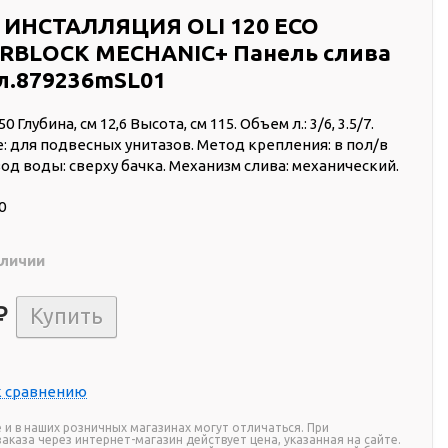
 ИНСТАЛЛЯЦИЯ OLI 120 ECO
RBLOCK MECHANIC+ Панель слива
ел.879236mSL01
 Глубина, см 12,6 Высота, см 115. Объем л.: 3/6, 3.5/7.
: для подвесных унитазов. Метод крепления: в пол/в
вод воды: сверху бачка. Механизм слива: механический.
0
аличии
₽
т
к сравнению
 и в наших розничных магазинах могут отличаться. При
каза через интернет-магазин действует цена, указанная на сайте.