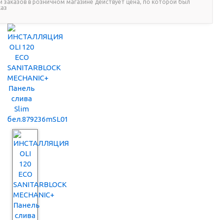
и заказов в розничном магазине действует цена, по которой был
каз