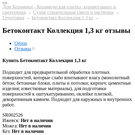
Дом Керамики - Керамическая плитка, керамогранит и
сантехника
→
Сухие строительные смеси и растворы
→
Грунтовки
→
Бетоконтакт Коллекция 1,3 кг
→
Бетоконтакт Коллекция 1,3 кг отзывы
Обзор
Отзывы
0
Купить Бетоконтакт Коллекция 1,3 кг
Подходит для предварительной обработки плотных
поверхностей, которые слабо впитывают влагу (монолитный
бетон; бетонные блоки, плиты и потолки; кирпич; цементные
изделия; известковые материалы), для подготовки
поверхностей к оштукатуриванию, оклейке плиткой,
декоративным камнем. Подходит для наружных и внутренних
работ.
SR002526
Ижевск:
Нет в наличии
Можга:
Нет в наличии
Кез:
Нет в наличии