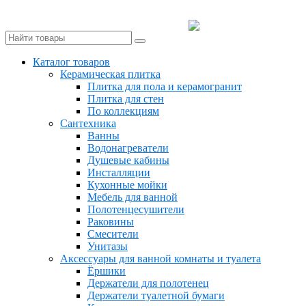
Керамическая плитка, керамогранит и сантехника по
выгодным ценам!
8 (800) 300-80-54
Каталог товаров
Керамическая плитка
Плитка для пола и керамогранит
Плитка для стен
По коллекциям
Сантехника
Ванны
Водонагреватели
Душевые кабины
Инсталляции
Кухонные мойки
Мебель для ванной
Полотенцесушители
Раковины
Смесители
Унитазы
Аксессуары для ванной комнаты и туалета
Ёршики
Держатели для полотенец
Держатели туалетной бумаги