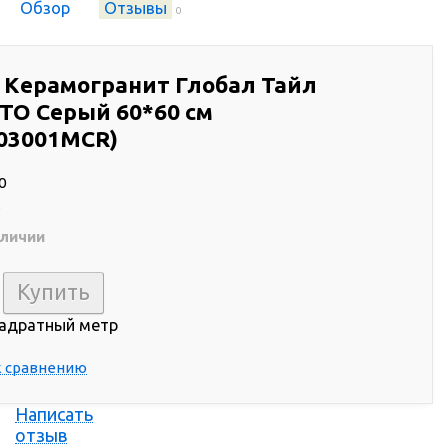
Обзор
Отзывы
0
 Керамогранит Глобал Тайл
О Серый 60*60 см
03001MCR)
0
R
аличии
вадратный метр
к сравнению
Написать
отзыв