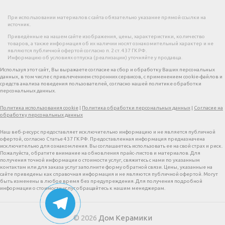
При использовании материалов с сайта обязательно указание прямой ссылки на
источник.
Приведённые на нашем сайте изображения, цены, характеристики, количество
товаров, а также информация об их наличии носят ознакомительный характер и не
являются публичной офертой согласно п. 2 ст. 437 ГК РФ.
Информацию об условиях отпуска (реализации) уточняйте у продавца.
Используя этот сайт, Вы выражаете согласие на сбор и обработку Ваших персональных
данных, в том числе с привлечением сторонних сервисов, с применением cookie-файлов и
средств анализа поведения пользователей, согласно нашей политике обработки
персональных данных.
Политика использования cookie
|
Политика обработки персональных данных
|
Согласие на
обработку персональных данных
Наш веб-ресурс предоставляет исключительно информацию и не является публичной
офертой, согласно Статье 437 ГК РФ. Предоставленная информация предназначена
исключительно для ознакомления. Вы соглашаетесь использовать ее на свой страх и риск.
Пожалуйста, обратите внимание на обновления прайс-листов и материалов. Для
получения точной информации о стоимости услуг, свяжитесь с нами по указанным
контактам или для заказа услуг заполните форму обратной связи. Цены, указанные на
сайте приведены как справочная информация и не являются публичной офертой. Могут
быть изменены в любое время без предупреждения. Для получения подробной
информации о стоимости услуг обращайтесь к нашим менеджерам.
© 2026
Дом Керамики