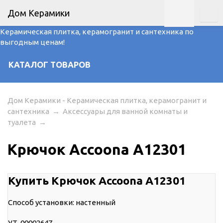
Дом Керамики
Керамическая плитка, керамогранит и сантехника по
выгодным ценам!
КАТАЛОГ ТОВАРОВ
Дом Керамики - Керамическая плитка, керамогранит и
сантехника
→
Аксессуары для ванной комнаты и
туалета
→
Крючок Accoona A12301
Купить Крючок Accoona A12301
Способ установки: настенный
УТ-00002647